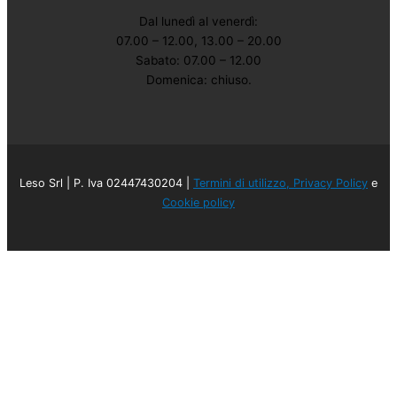
Dal lunedì al venerdì:
07.00 – 12.00, 13.00 – 20.00
Sabato: 07.00 – 12.00
Domenica: chiuso.
Leso Srl | P. Iva 02447430204 |
Termini di utilizzo, Privacy Policy
e
Cookie policy