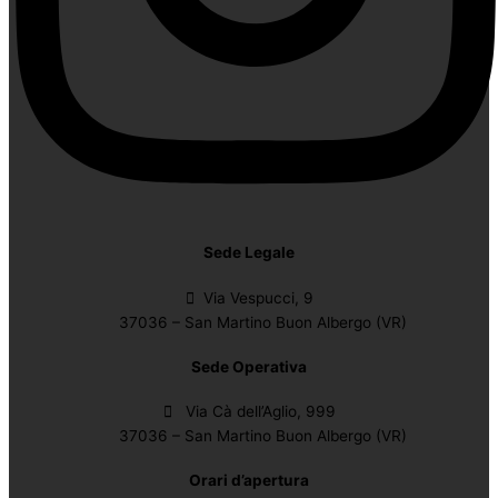
Sede Legale
Via Vespucci, 9
37036 – San Martino Buon Albergo (VR)
Sede Operativa
Via Cà dell’Aglio, 999
37036 – San Martino Buon Albergo (VR)
Orari d’apertura