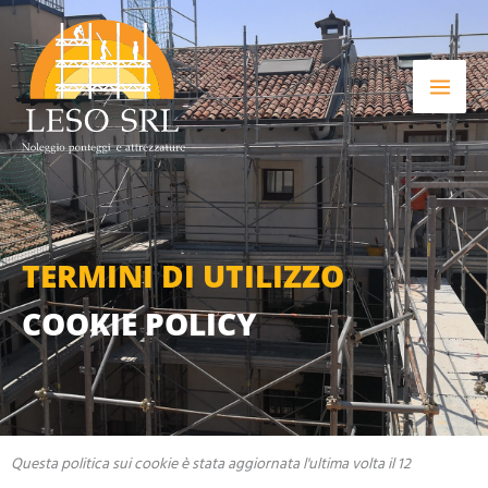
TERMINI DI UTILIZZO
COOKIE POLICY
Consent
Consent
Consent
Consent
Consent
Preferen
Statistic
Marketin
Questa politica sui cookie è stata aggiornata l'ultima volta il 12