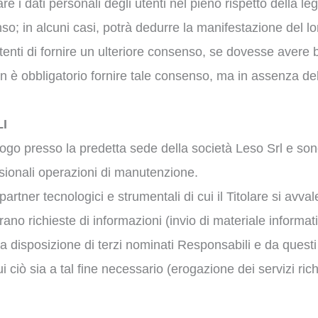
are i dati personali degli utenti nel pieno rispetto della l
so; in alcuni casi, potrà dedurre la manifestazione del lo
enti di fornire un ulteriore consenso, se dovesse avere b
on è obbligatorio fornire tale consenso, ma in assenza del
I
uogo presso la predetta sede della società Leso Srl e son
asionali operazioni di manutenzione.
artner tecnologici e strumentali di cui il Titolare si avvale
oltrano richieste di informazioni (invio di materiale informat
sposizione di terzi nominati Responsabili e da questi uti
i ciò sia a tal fine necessario (erogazione dei servizi richi