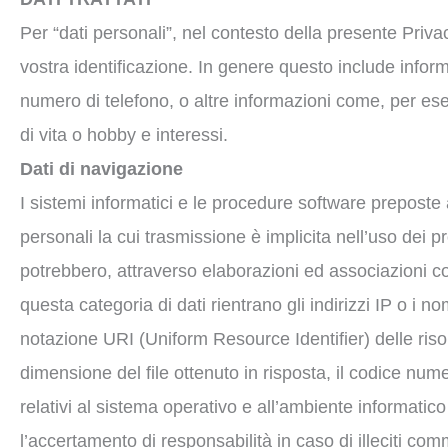
Per “dati personali”, nel contesto della presente Priv
vostra identificazione. In genere questo include informa
numero di telefono, o altre informazioni come, per esemp
di vita o hobby e interessi.
Dati di navigazione
I sistemi informatici e le procedure software preposte
personali la cui trasmissione è implicita nell’uso dei p
potrebbero, attraverso elaborazioni ed associazioni con
questa categoria di dati rientrano gli indirizzi IP o i n
notazione URI (Uniform Resource Identifier) delle risorse
dimensione del file ottenuto in risposta, il codice nume
relativi al sistema operativo e all’ambiente informatic
l’accertamento di responsabilità in caso di illeciti comme