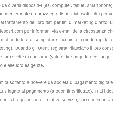
 da diversi dispositivi (es. computer, tablet, smartphone),
dipendentemente da browser o dispositivi usati volta per vo
l trattamento dei loro dati per fini di marketing diretto, Les
sosrl.com per informarli via e-mail della circostanza che p
rmettendo loro di completare l’acquisto in modo rapido e 
ting). Quando gli Utenti registrati rilasciano il loro cons
 alle loro scelte di consumo (vale a dire oggetto degli acqu
lo e alle loro esigenze.
imita soltanto a ricevere da società di pagamento digitale 
atus legato al pagamento (a buon fine/rifiutato). Tutti i d
enti che gestiscono il relativo servizio, che non sono autor