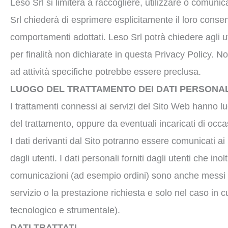
Leso Srl si limiterà a raccogliere, utilizzare o comunic
Srl chiederà di esprimere esplicitamente il loro consen
comportamenti adottati. Leso Srl potrà chiedere agli ut
per finalità non dichiarate in questa Privacy Policy. N
ad attività specifiche potrebbe essere preclusa.
LUOGO DEL TRATTAMENTO DEI DATI PERSONAL
I trattamenti connessi ai servizi del Sito Web hanno l
del trattamento, oppure da eventuali incaricati di occ
I dati derivanti dal Sito potranno essere comunicati ai p
dagli utenti. I dati personali forniti dagli utenti che in
comunicazioni (ad esempio ordini) sono anche messi a di
servizio o la prestazione richiesta e solo nel caso in cu
tecnologico e strumentale).
DATI TRATTATI